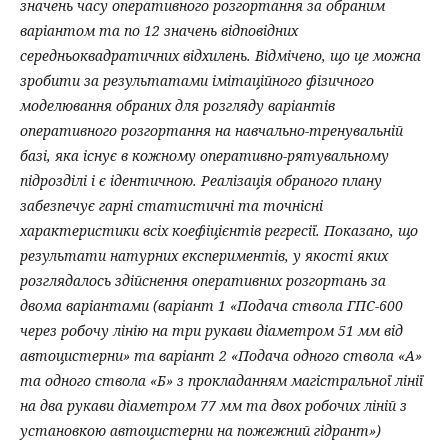
значень часу оперативного розгортання за обраним
варіантом та по 12 значень відповідних
середньоквадратичних відхилень. Відмічено, що це можна
зробити за результатами імітаційного фізичного
моделювання обраних для розгляду варіантів
оперативного розгортання на навчально-тренувальній
базі, яка існує в кожному оперативно-рятувальному
підрозділі і є ідентичною. Реалізація обраного плану
забезпечує гарні статистичні та точнісні
характеристики всіх коефіцієнтів регресії. Показано, що
результати натурних експериментів, у якості яких
розглядалось здійснення оперативних розгортань за
двома варіантами (варіант 1 «Подача ствола ГПС-600
через робочу лінію на три рукави діаметром 51 мм від
автоцистерни» та варіант 2 «Подача одного ствола «А»
та одного ствола «Б» з прокладанням магістральної лінії
на два рукави діаметром 77 мм та двох робочих ліній з
установкою автоцистерни на пожежний гідрант»)