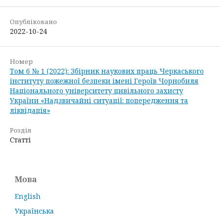
Опубліковано
2022-10-24
Номер
Том 6 № 1 (2022): Збірник наукових праць Черкаського
інституту пожежної безпеки імені Героїв Чорнобиля
Національного університету цивільного захисту
України «Надзвичайні ситуації: попередження та
ліквідація»
Розділ
Статті
Мова
English
Українська