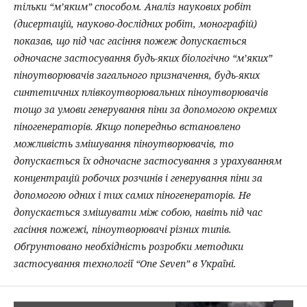
тільки “м’яким” способом. Аналіз наукових робіт
(дисертацій, науково-дослідних робіт, монографій)
показав, що під час гасіння пожеж допускається
одночасне застосування будь-яких біологічно “м’яких”
піноутворювачів загального призначення, будь-яких
синтетичних плівкоутворювальних піноутворювачів
тощо за умови генерування піни за допомогою окремих
піногенераторів. Якщо попередньо встановлено
можливість змішування піноутворювачів, то
допускається їх одночасне застосування з урахуванням
концентрацій робочих розчинів і генерування піни за
допомогою одних і тих самих піногенераторів. Не
допускається змішувати між собою, навіть під час
гасіння пожежі, піноутворювачі різних типів.
Обґрунтовано необхідність розробки методики
застосування технології “One Seven” в Україні.