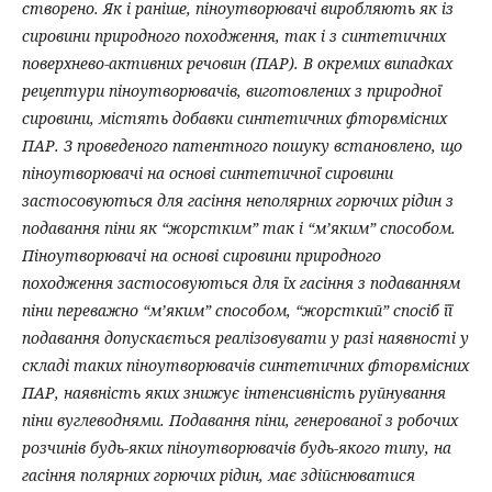
створено. Як і раніше, піноутворювачі виробляють як із
сировини природного походження, так і з синтетичних
поверхнево-активних речовин (ПАР). В окремих випадках
рецептури піноутворювачів, виготовлених з природної
сировини, містять добавки синтетичних фторвмісних
ПАР. З проведеного патентного пошуку встановлено, що
піноутворювачі на основі синтетичної сировини
застосовуються для гасіння неполярних горючих рідин з
подавання піни як “жорстким” так і “м’яким” способом.
Піноутворювачі на основі сировини природного
походження застосовуються для їх гасіння з подаванням
піни переважно “м’яким” способом, “жорсткий” спосіб її
подавання допускається реалізовувати у разі наявності у
складі таких піноутворювачів синтетичних фторвмісних
ПАР, наявність яких знижує інтенсивність руйнування
піни вуглеводнями. Подавання піни, генерованої з робочих
розчинів будь-яких піноутворювачів будь-якого типу, на
гасіння полярних горючих рідин, має здійснюватися