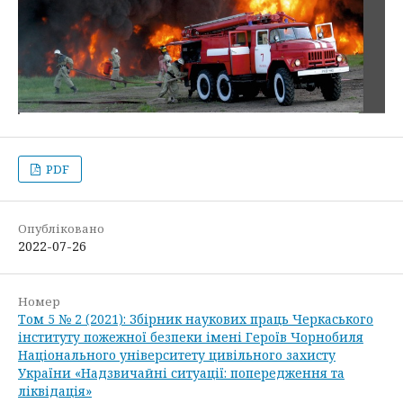
PDF
Опубліковано
2022-07-26
Номер
Том 5 № 2 (2021): Збірник наукових праць Черкаського
інституту пожежної безпеки імені Героїв Чорнобиля
Національного університету цивільного захисту
України «Надзвичайні ситуації: попередження та
ліквідація»