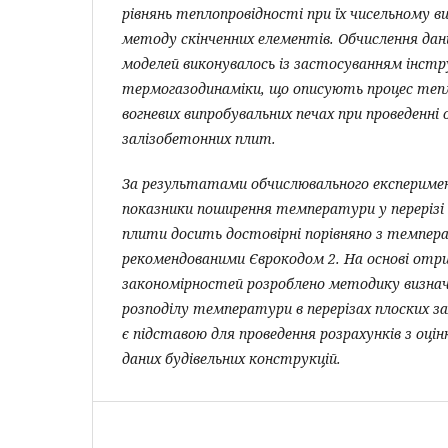
рівнянь теплопровідності при їх чисельному ви
методу скінченних елементів. Обчислення д
моделей виконувалось із застосуванням інст
термогазодинаміки, що описують процес тепл
вогневих випробувальних печах при проведенні 
залізобетонних плит.
За результатами обчислювального експериме
показники поширення температури у перерізі 
плити досить достовірні порівняно з темпе
рекомендованими Єврокодом 2. На основі отр
закономірностей розроблено методику визнач
розподілу температури в перерізах плоских з
є підставою для проведення розрахунків з оці
даних будівельних конструкцій.