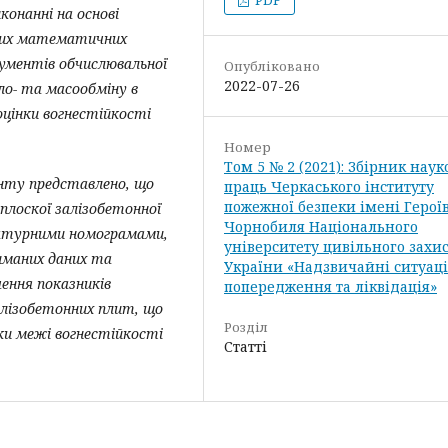
конанні на основі
аних математичних
рументів обчислювальної
Опубліковано
2022-07-26
о- та масообміну в
оцінки вогнестійкості
Номер
Том 5 № 2 (2021): Збірник нау
нту представлено, що
праць Черкаського інституту
пожежної безпеки імені Герої
плоскої залізобетонної
Чорнобиля Національного
ратурними номограмами,
університету цивільного захи
иманих даних та
України «Надзвичайні ситуаці
ення показників
попередження та ліквідація»
алізобетонних плит, що
Розділ
нки межі вогнестійкості
Статті