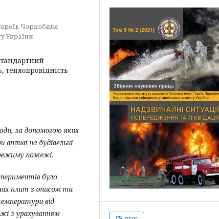
Героїв Чорнобиля
ту України
 стандартний
, теплопровідність
оди, за допомогою яких
впливі на будівельні
режиму пожежі.
спериментів було
них плит з описом та
емператури від
і з урахуванням
PDF