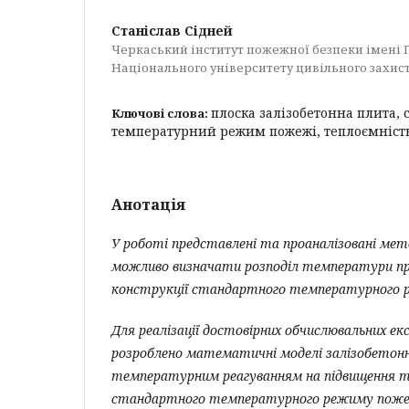
Станіслав Сідней
Черкаський інститут пожежної безпеки імені 
Національного університету цивільного захис
плоска залізобетонна плита,
Ключові слова:
температурний режим пожежі, теплоємність
Анотація
У роботі представлені та проаналізовані мет
можливо визначати розподіл температури при 
конструкції стандартного температурного 
Для реалізації достовірних обчислювальних ек
розроблено математичні моделі залізобетон
температурним реагуванням на підвищення т
стандартного температурного режиму пожеж