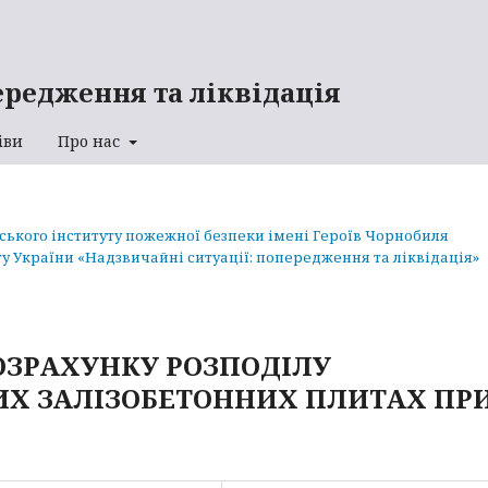
ередження та ліквідація
іви
Про нас
аського інституту пожежної безпеки імені Героїв Чорнобиля
у України «Надзвичайні ситуації: попередження та ліквідація»
ОЗРАХУНКУ РОЗПОДІЛУ
ИХ ЗАЛІЗОБЕТОННИХ ПЛИТАХ ПР