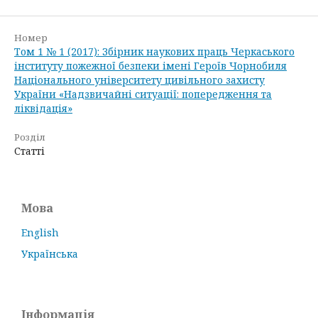
Номер
Том 1 № 1 (2017): Збірник наукових праць Черкаського
інституту пожежної безпеки імені Героїв Чорнобиля
Національного університету цивільного захисту
України «Надзвичайні ситуації: попередження та
ліквідація»
Розділ
Статті
Мова
English
Українська
Інформація