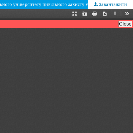
Завантажити
Том 1 № 2 (2017): Збірник наукових праць Черкаського інституту пожежної безпеки імені Героїв Чорнобиля Національного університету цивільного захисту України «Надзвичайні ситуації: попередження та ліквідація»