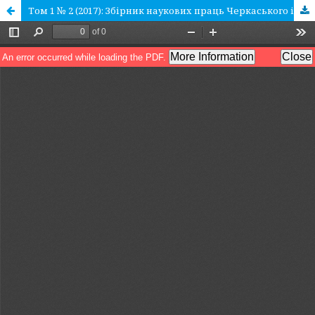
Том 1 № 2 (2017): Збірник наукових праць Черкаського інституту пожежної безпеки імені Героїв Чорнобиля Національного університету цивільного захисту України «Надзвичайні ситуації: попередження та ліквідація»