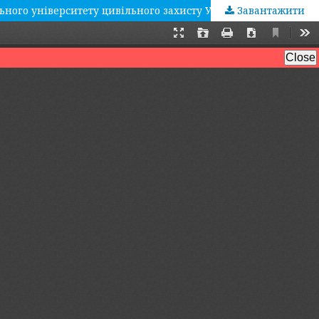
Завантажити
Том 1 № 2 (2017): Збірник наукових праць Черкаського інституту пожежної безпеки імені Героїв Чорнобиля Національного університету цивільного захисту України «Надзвичайні ситуації: попередження та ліквідація»