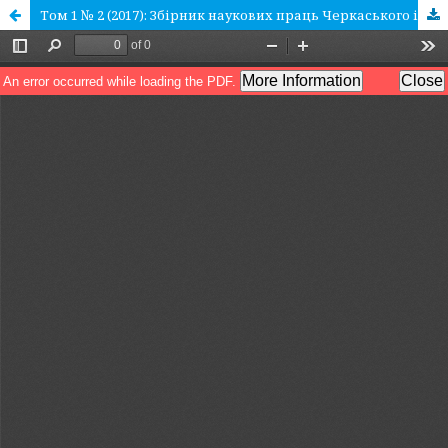
Том 1 № 2 (2017): Збірник наукових праць Черкаського інституту пожежної безпеки імені Героїв Чорнобиля Національного університету цивільного захисту України «Надзвичайні ситуації: попередження та ліквідація»