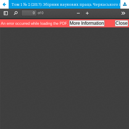
Том 1 № 2 (2017): Збірник наукових праць Черкаського інституту пожежної безпеки імені Героїв Чорнобиля Національного університету цивільного захисту України «Надзвичайні ситуації: попередження та ліквідація»