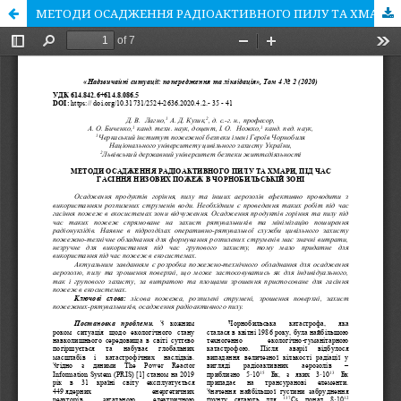
МЕТОДИ ОСАДЖЕННЯ РАДІОАКТИВНОГО ПИЛУ ТА ХМАРИ, ПІД ЧАС ГАСІННЯ НИЗОВИХ ПОЖЕЖ В ЧОРНОБИЛЬСЬКІЙ ЗОНІ