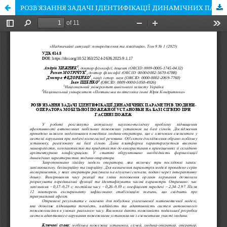
РОЗВ’ЯЗАННЯ ЗАДАЧІ ІДЕНТИФІКАЦІЇ ДИНАМІЧНИХ ПАРАМЕТРІВ ЛЮДИНИ-ОПЕРАТОРА МОБІЛЬНОЇ ПОЖЕЖНОЇ УСТАНОВКИ НА БАЗІ СІГВЕЮ ПРИ ГАСІННІ ПОЖЕЖ