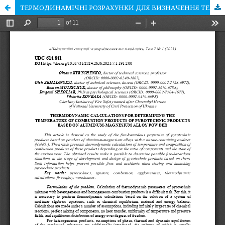
ТЕРМОДИНАМІЧНІ РОЗРАХУНКИ ДЛЯ ВИЗНАЧЕННЯ ТЕМПЕРАТУРИ ПРОДУКТІВ ЗГОРЯННЯ ПІРОТЕХНІЧНИХ ВИРОБІВ НА ОСНОВІ ПОРОШКІВ АЛЮМІНІЄВО-МАГНІЄВИХ СПЛАВІВ