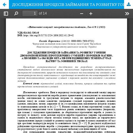
ДОСЛІДЖЕННЯ ПРОЦЕСІВ ЗАЙМАННЯ ТА РОЗВИТКУ ГОРІННЯ ДВОКОМПОНЕНТНИХ ПІРОТЕХНІЧНИХ СУМІШЕЙ З ПОРОШКІВ МАГНІЮ, АЛЮМІНІЮ ТА ОКСИДІВ МЕТАЛІВ ПРИ ПІДВИЩЕНИХ ТЕМПЕРАТУРАХ НАГРІВУ ТА ЗОВНІШНІХ ТИСКАХ