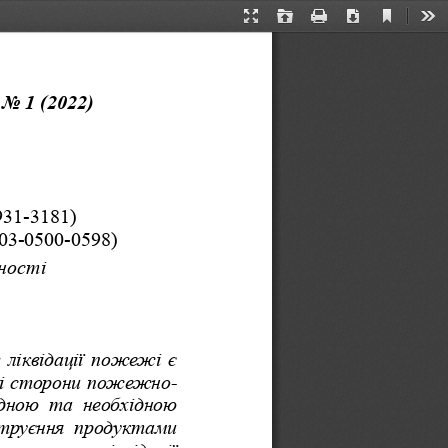
Current
Presentation
Open
Print
Download
Too
View
Mode
No 1 (2022)
931-3181)
03-0500-0598)
ності
 ліквідації пожежі є
 зі сторони пожежно-
адною та необхідною
отруєння продуктами