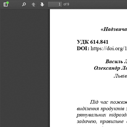
of 9
Toggle
Find
Previous
Next
Sidebar
«Надзвичай
УДК 614.841
DOI
:
https
://
doi
.
org
/
Василь 
Олександр Л
Льві
Під час пожежі
виділення продуктів
рятувальних підроз
задачею, правильне