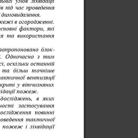
них умов ліквідації
 під час проведення
ї димовидалення.
ожежі в огородженні.
сновні фактори, які
ня та використання
запропоновано блок-
і. Одночасно з  тим
, оскільки останній
  та   більш   точніше
актичної вентиляції
криті у вітчизняних
відації пожеж.
досліджень,   в   яких
вності   застосування
 дослідження   повинні
роведення тактичної
 пожеж і ліквідації