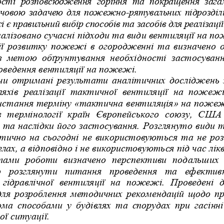
ості розповсюдження горіння та покращення загаль
овою задачею для пожежно-рятувальних підрозділів
 є правильний вибір способів та засобів для реалізаці
алізовано сучасні підходи та види вентиляції на п
ї розвитку пожежі в огородженні та визначено о
з метою обґрунтування необхідності застосуван
роведення вентиляції на пожежі. 
и отримані результати аналітичних досліджень 
хів  реалізації  тактичної  вентиляції  на пожеж
истання т
ерміну «тактична вентиляція» на пожежі
  термінології   країн   Європейського   союзу,   США 
та наслідки його застосування. 
Розглянуто 
види т
тично на сьогодні не використовуються та не роз
ах, а відповідно і не використовуються під час лік
ами   роботи   визначено   перспективи   подальших   
   розглянути   питання   проведення   та   ефекти
 гідравлічної   вентиляції   на   пожежі.   Проведені  
ля розроблення методичних рекомендацій щодо п
ома способами у будівлях та спорудах при гасінні
ої ситуації.