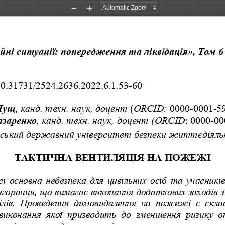
Zoom
Zoom
Out
In
ні ситуації: попередження та ліквідація», Том 6 
10.31731/2524.2636.2022.6.1.5
3-
60
Лущ
,
канд. техн. наук, доцент
 (
ORCID:
0000-0001-5
азаренко
,
канд. техн. наук, доцент (
ORCID
 0000-00
:
вський державний університет безпеки життєдіяль
ТАКТИЧНА ВЕНТИЛЯЦІЯ НА ПОЖЕЖІ 
 основна небезпека для цивільних осіб та учасників
 згорання, що вимагає виконання додаткових заходів
ділів. Проведення димовидалення на пожежі є скл
 виконання якої призводить до зменшення ризику 