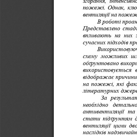
згорання, інтенсивн
пожежі. Однак, ключ
вентиляції на пожежі
В роботі проан
Представлено стаді
впливають на них 
сучасних підходів п
Використовуюч
схему можливих шля
обґрунтовано викор
використовується   в 
відображає причини 
на пожежі, які фак
літературних джерел
За   результат
необхідно   детально
антивентиляції   та  
стати підґрунтям д
вентиляції цими дв
наслідків надзвичайн